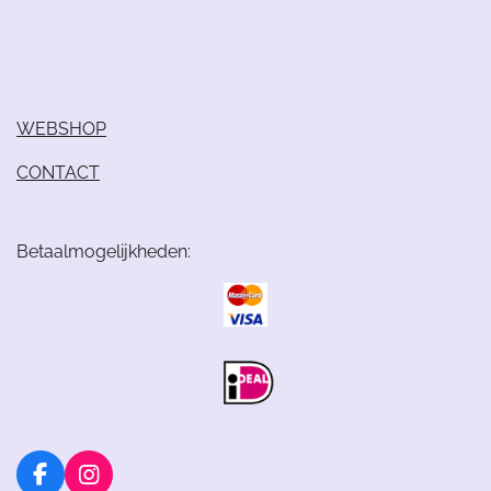
WEBSHOP
CONTACT
Betaalmogelijkheden:
F
I